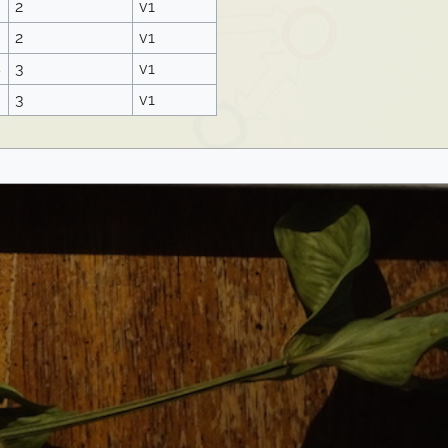
2
v1
2
v1
s
3
v1
3
v1