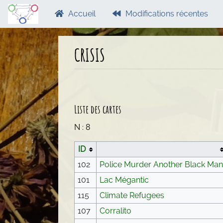
Accueil
Modifications récentes
CRISIS
Aller à :
navigation
,
rechercher
Liste des cartes
N : 8
ID
102
Police Murder Another Black Ma
101
Lac Mégantic
115
Climate Refugees
107
Corralito