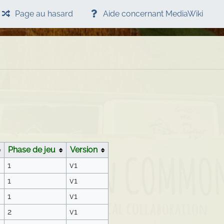
Page au hasard
Aide concernant MediaWiki
Phase de jeu
Version
n
1
v1
1
v1
1
v1
2
v1