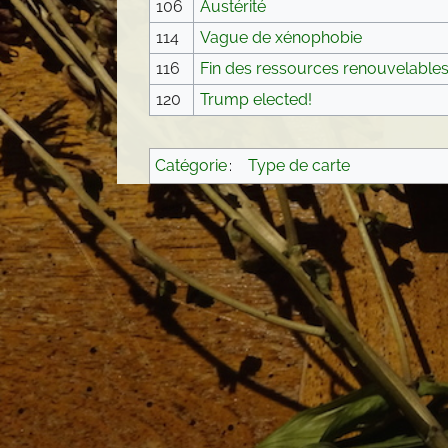
106
Austérité
114
Vague de xénophobie
116
Fin des ressources renouvelable
120
Trump elected!
Catégorie
:
Type de carte